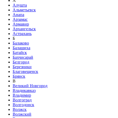
А
Алушта
Альметьевск
Анапа
Арзамас
Армавир
Архангельск
Астрахань
Б
Балаково
Балашиха
Батайск
Бахчисарай
Белгород
Березники
Благовещенск
Брянск
В
Великий Новгород
Владикавказ
Владимир
Волгоград
Волгодонск
Волжск
Волжский