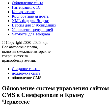
Обновление сайта
Интеграция с 1С
Копирайтинг
Корпоративная почта
XML-фид для Яндекс
Версия для слабовидящих
Управление репутацией
Чат-боты для Telegram
© Copyright 2008–2026 год.
Все авторские права,
включая смежные авторские,
сохраняются за
правообладателями.
Создание сайтов
поддержка сайта
обновление CMS
Обновление систем управления сайтом
CMS в Симферополе и Крыму
Черкесске