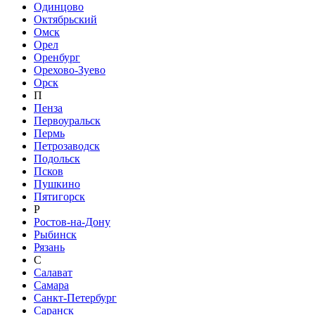
Одинцово
Октябрьский
Омск
Орел
Оренбург
Орехово-Зуево
Орск
П
Пенза
Первоуральск
Пермь
Петрозаводск
Подольск
Псков
Пушкино
Пятигорск
Р
Ростов-на-Дону
Рыбинск
Рязань
С
Салават
Самара
Санкт-Петербург
Саранск