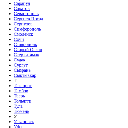
Сарапул
Саратов
Севастополь
Сергиев Посад
Серпухов
Симферополь
Смоленск
Сочи
Ставрополь
Старый Оскол
Стерлитамак
Судак
Сургут
Сызрань
Сыктывкар
Т
Таганрог
Тамбов
Тверь
Тольятти
Тула
Тюмень
У
Ульяновск
Уфа