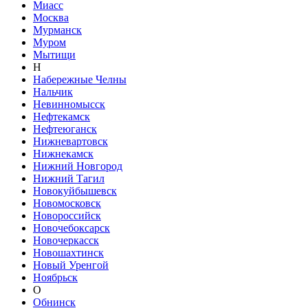
Миасс
Москва
Мурманск
Муром
Мытищи
Н
Набережные Челны
Нальчик
Невинномысск
Нефтекамск
Нефтеюганск
Нижневартовск
Нижнекамск
Нижний Новгород
Нижний Тагил
Новокуйбышевск
Новомосковск
Новороссийск
Новочебоксарск
Новочеркасск
Новошахтинск
Новый Уренгой
Ноябрьск
О
Обнинск