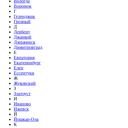
Вологда
Воронеж
Г
Геленджик
Грозный
Д
Дербент
Джанкой
Дзержинск
Димитровград
Е
Евпатория
Екатеринбург
Елец
Ессентуки
Ж
Жуковский
З
Златоуст
И
Иваново
Ижевск
Й
Йошкар-Ола
К