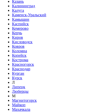
Казань
Калининград
Калуга
Каменск-Уральский
Камышин
Каспийск
Кемерово
Керчь
Киров
Кисловодск
Ковров
Коломна
Копейск
Кострома
Красногорск
Краснодар
Курган
Курск
Л
Липецк
Люберцы
М
Магнитогорск
Майкоп
Махачкала