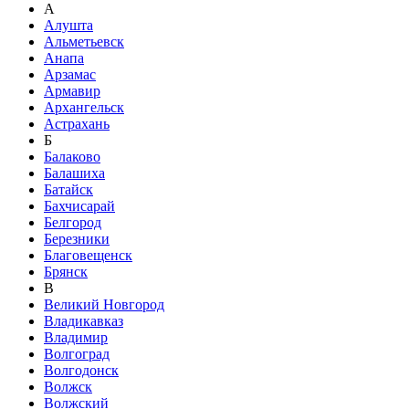
А
Алушта
Альметьевск
Анапа
Арзамас
Армавир
Архангельск
Астрахань
Б
Балаково
Балашиха
Батайск
Бахчисарай
Белгород
Березники
Благовещенск
Брянск
В
Великий Новгород
Владикавказ
Владимир
Волгоград
Волгодонск
Волжск
Волжский