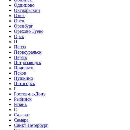
Одинцово
Октябрьский
Омск
Орел
Оренбург
Орехово-Зуево
Орск
П
Пенза
Первоуральск
Пермь
Петрозаводск
Подольск
Псков
Пушкино
Пятигорск
Р
Ростов-на-Дону
Рыбинск
Рязань
С
Салават
Самара
Санкт-Петербург