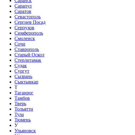
Саранск
Сарапул
Саратов
Севастополь
Сергиев Посад
Серпухов
Симферополь
Смоленск
Сочи
Ставрополь
Старый Оскол
Стерлитамак
Судак
Сургут
Сызрань
Сыктывкар
Т
Таганрог
Тамбов
Тверь
Тольятти
Тула
Тюмень
У
Ульяновск