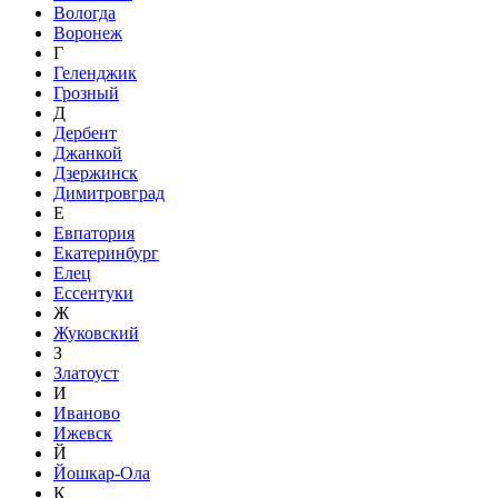
Вологда
Воронеж
Г
Геленджик
Грозный
Д
Дербент
Джанкой
Дзержинск
Димитровград
Е
Евпатория
Екатеринбург
Елец
Ессентуки
Ж
Жуковский
З
Златоуст
И
Иваново
Ижевск
Й
Йошкар-Ола
К