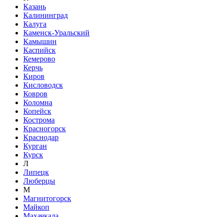
Казань
Калининград
Калуга
Каменск-Уральский
Камышин
Каспийск
Кемерово
Керчь
Киров
Кисловодск
Ковров
Коломна
Копейск
Кострома
Красногорск
Краснодар
Курган
Курск
Л
Липецк
Люберцы
М
Магнитогорск
Майкоп
Махачкала