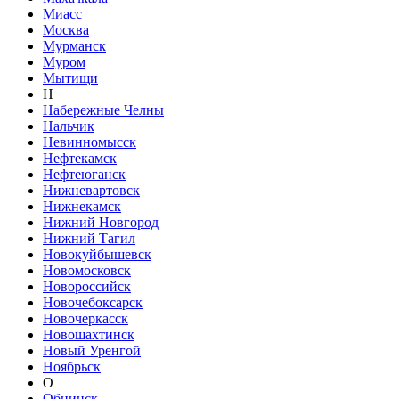
Миасс
Москва
Мурманск
Муром
Мытищи
Н
Набережные Челны
Нальчик
Невинномысск
Нефтекамск
Нефтеюганск
Нижневартовск
Нижнекамск
Нижний Новгород
Нижний Тагил
Новокуйбышевск
Новомосковск
Новороссийск
Новочебоксарск
Новочеркасск
Новошахтинск
Новый Уренгой
Ноябрьск
О
Обнинск