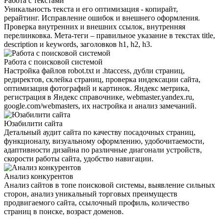
Работа с текстами
Уникальность текста и его оптимизация - копирайт,
рерайтинг. Исправление ошибок и внешнего оформления.
Проверка внутренних и внешних ссылок, внутренняя
перелинковка. Мета-теги – правильное указание в текстах title,
description и keywords, заголовков h1, h2, h3.
Работа с поисковой системой
Настройка файлов robot.txt и .htaccess, дубли страниц,
редиректов, склейка страниц, проверка индексации сайта,
оптимизация фотографий и картинок. Яндекс метрика,
регистрация в Яндекс справочнике, webmaster.yandex.ru,
google.com/webmasters, их настройка и анализ замечаний.
Юзабилити сайта
Детальный аудит сайта по качеству посадочных страниц,
функционалу, визуальному оформлению, удобочитаемости,
адаптивности дизайна по различные диагонали устройств,
скорости работы сайта, удобство навигации.
Анализ конкурентов
Анализ сайтов в топе поисковой системы, выявление сильных
сторон, анализ уникальный торговых преимуществ
продвигаемого сайта, ссылочный профиль, количество
страниц в поиске, возраст доменов.