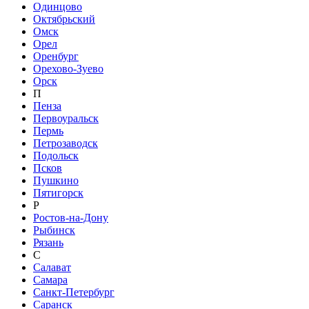
Одинцово
Октябрьский
Омск
Орел
Оренбург
Орехово-Зуево
Орск
П
Пенза
Первоуральск
Пермь
Петрозаводск
Подольск
Псков
Пушкино
Пятигорск
Р
Ростов-на-Дону
Рыбинск
Рязань
С
Салават
Самара
Санкт-Петербург
Саранск