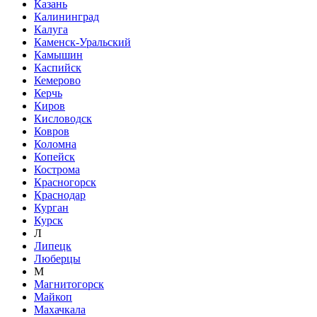
Казань
Калининград
Калуга
Каменск-Уральский
Камышин
Каспийск
Кемерово
Керчь
Киров
Кисловодск
Ковров
Коломна
Копейск
Кострома
Красногорск
Краснодар
Курган
Курск
Л
Липецк
Люберцы
М
Магнитогорск
Майкоп
Махачкала