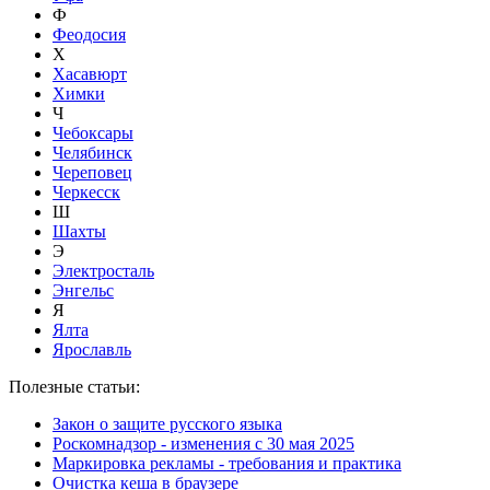
Ф
Феодосия
Х
Хасавюрт
Химки
Ч
Чебоксары
Челябинск
Череповец
Черкесск
Ш
Шахты
Э
Электросталь
Энгельс
Я
Ялта
Ярославль
Полезные статьи:
Закон о защите русского языка
Роскомнадзор - изменения с 30 мая 2025
Маркировка рекламы - требования и практика
Очистка кеша в браузере