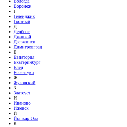
Вологда
Воронеж
Г
Геленджик
Грозный
Д
Дербент
Джанкой
Дзержинск
Димитровград
Е
Евпатория
Екатеринбург
Елец
Ессентуки
Ж
Жуковский
З
Златоуст
И
Иваново
Ижевск
Й
Йошкар-Ола
К