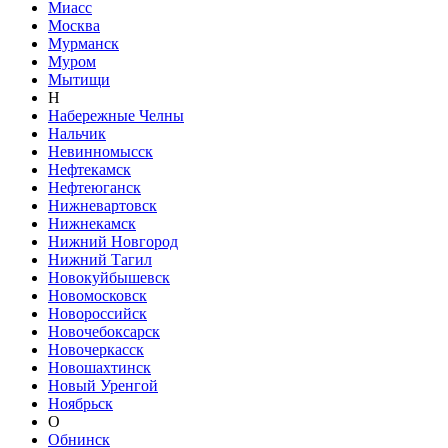
Миасс
Москва
Мурманск
Муром
Мытищи
Н
Набережные Челны
Нальчик
Невинномысск
Нефтекамск
Нефтеюганск
Нижневартовск
Нижнекамск
Нижний Новгород
Нижний Тагил
Новокуйбышевск
Новомосковск
Новороссийск
Новочебоксарск
Новочеркасск
Новошахтинск
Новый Уренгой
Ноябрьск
О
Обнинск