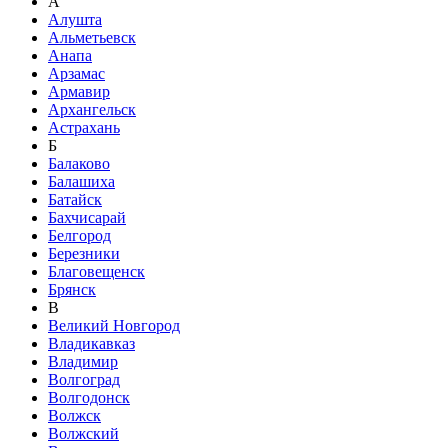
А
Алушта
Альметьевск
Анапа
Арзамас
Армавир
Архангельск
Астрахань
Б
Балаково
Балашиха
Батайск
Бахчисарай
Белгород
Березники
Благовещенск
Брянск
В
Великий Новгород
Владикавказ
Владимир
Волгоград
Волгодонск
Волжск
Волжский