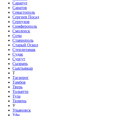
Сарапул
Саратов
Севастополь
Сергиев Посад
Серпухов
Симферополь
Смоленск
Сочи
Ставрополь
Старый Оскол
Стерлитамак
Судак
Сургут
Сызрань
Сыктывкар
Т
Таганрог
Тамбов
Тверь
Тольятти
Тула
Тюмень
У
Ульяновск
Уфа