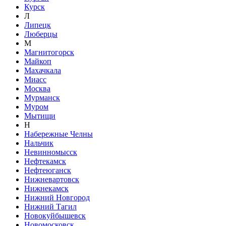
Курск
Л
Липецк
Люберцы
М
Магнитогорск
Майкоп
Махачкала
Миасс
Москва
Мурманск
Муром
Мытищи
Н
Набережные Челны
Нальчик
Невинномысск
Нефтекамск
Нефтеюганск
Нижневартовск
Нижнекамск
Нижний Новгород
Нижний Тагил
Новокуйбышевск
Новомосковск