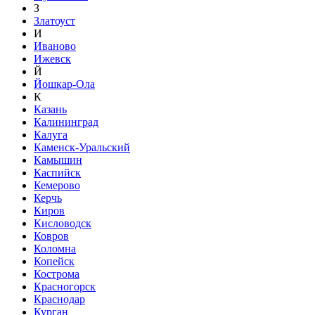
З
Златоуст
И
Иваново
Ижевск
Й
Йошкар-Ола
К
Казань
Калининград
Калуга
Каменск-Уральский
Камышин
Каспийск
Кемерово
Керчь
Киров
Кисловодск
Ковров
Коломна
Копейск
Кострома
Красногорск
Краснодар
Курган