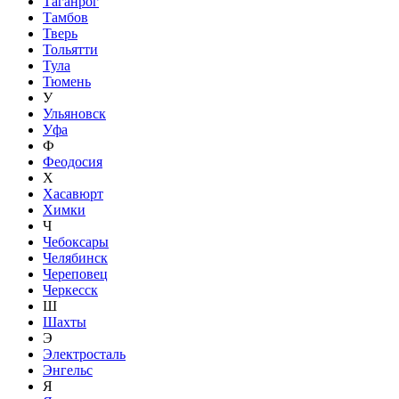
Таганрог
Тамбов
Тверь
Тольятти
Тула
Тюмень
У
Ульяновск
Уфа
Ф
Феодосия
Х
Хасавюрт
Химки
Ч
Чебоксары
Челябинск
Череповец
Черкесск
Ш
Шахты
Э
Электросталь
Энгельс
Я