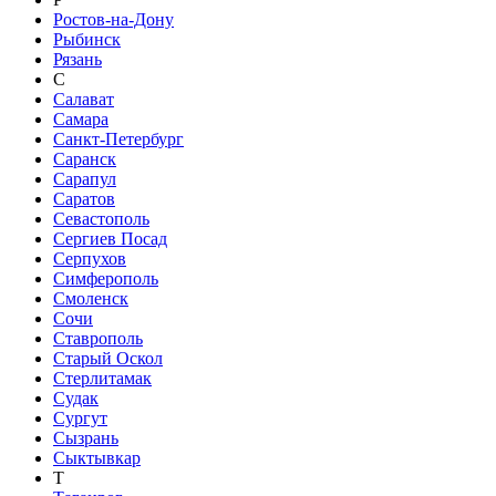
Ростов-на-Дону
Рыбинск
Рязань
С
Салават
Самара
Санкт-Петербург
Саранск
Сарапул
Саратов
Севастополь
Сергиев Посад
Серпухов
Симферополь
Смоленск
Сочи
Ставрополь
Старый Оскол
Стерлитамак
Судак
Сургут
Сызрань
Сыктывкар
Т