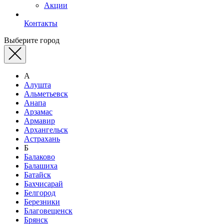
Акции
Контакты
Выберите город
А
Алушта
Альметьевск
Анапа
Арзамас
Армавир
Архангельск
Астрахань
Б
Балаково
Балашиха
Батайск
Бахчисарай
Белгород
Березники
Благовещенск
Брянск