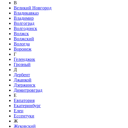
В
Великий Новгород
Владикавказ
Владимир
Волгоград
Волгодонск
Волжск
Волжский
Вологда
Воронеж
Г
Геленджик
Грозный
Д
Дербент
Джанкой
Дзержинск
Димитровград
Е
Евпатория
Екатеринбург
Елец
Ессентуки
Ж
Жуковский