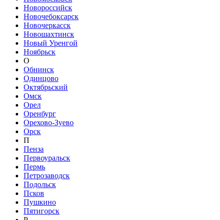
Новороссийск
Новочебоксарск
Новочеркасск
Новошахтинск
Новый Уренгой
Ноябрьск
О
Обнинск
Одинцово
Октябрьский
Омск
Орел
Оренбург
Орехово-Зуево
Орск
П
Пенза
Первоуральск
Пермь
Петрозаводск
Подольск
Псков
Пушкино
Пятигорск
Р