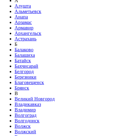
А
Алушта
Альметьевск
Анапа
Арзамас
Армавир
Архангельск
Астрахань
Б
Балаково
Балашиха
Батайск
Бахчисарай
Белгород
Березники
Благовещенск
Брянск
В
Великий Новгород
Владикавказ
Владимир
Волгоград
Волгодонск
Волжск
Волжский