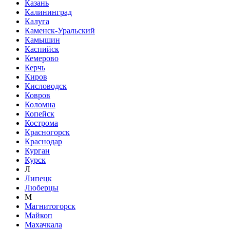
Казань
Калининград
Калуга
Каменск-Уральский
Камышин
Каспийск
Кемерово
Керчь
Киров
Кисловодск
Ковров
Коломна
Копейск
Кострома
Красногорск
Краснодар
Курган
Курск
Л
Липецк
Люберцы
М
Магнитогорск
Майкоп
Махачкала