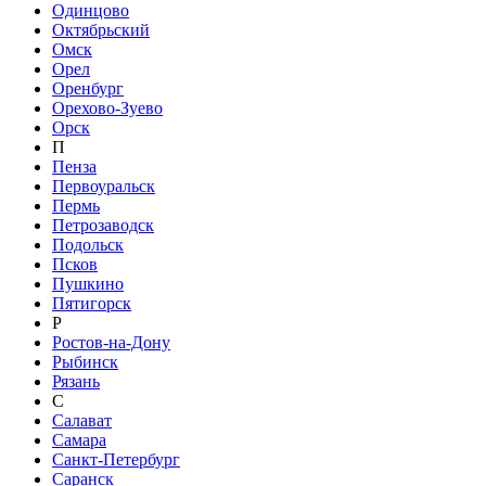
Одинцово
Октябрьский
Омск
Орел
Оренбург
Орехово-Зуево
Орск
П
Пенза
Первоуральск
Пермь
Петрозаводск
Подольск
Псков
Пушкино
Пятигорск
Р
Ростов-на-Дону
Рыбинск
Рязань
С
Салават
Самара
Санкт-Петербург
Саранск