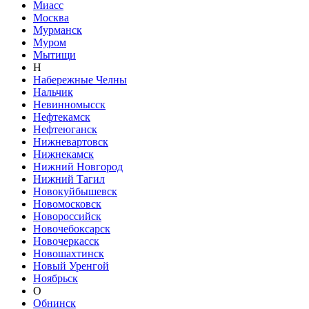
Миасс
Москва
Мурманск
Муром
Мытищи
Н
Набережные Челны
Нальчик
Невинномысск
Нефтекамск
Нефтеюганск
Нижневартовск
Нижнекамск
Нижний Новгород
Нижний Тагил
Новокуйбышевск
Новомосковск
Новороссийск
Новочебоксарск
Новочеркасск
Новошахтинск
Новый Уренгой
Ноябрьск
О
Обнинск