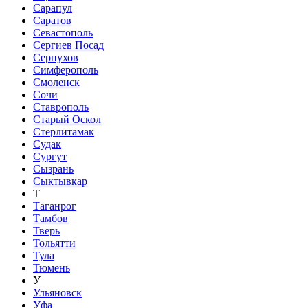
Сарапул
Саратов
Севастополь
Сергиев Посад
Серпухов
Симферополь
Смоленск
Сочи
Ставрополь
Старый Оскол
Стерлитамак
Судак
Сургут
Сызрань
Сыктывкар
Т
Таганрог
Тамбов
Тверь
Тольятти
Тула
Тюмень
У
Ульяновск
Уфа