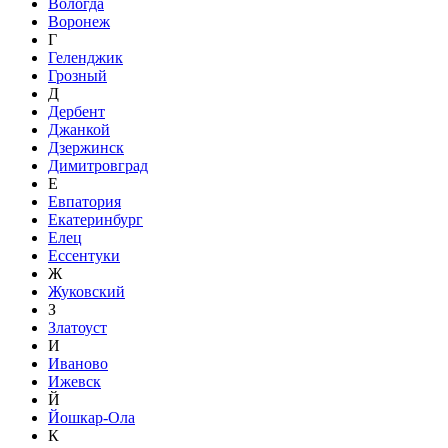
Вологда
Воронеж
Г
Геленджик
Грозный
Д
Дербент
Джанкой
Дзержинск
Димитровград
Е
Евпатория
Екатеринбург
Елец
Ессентуки
Ж
Жуковский
З
Златоуст
И
Иваново
Ижевск
Й
Йошкар-Ола
К