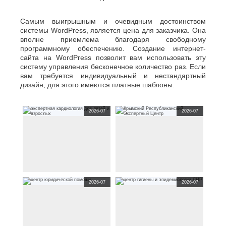
Джанкой
Ростов-
Дзержинск
на-
Самым выигрышным и очевидным достоинством
Дону
Димитровград
системы WordPress, является цена для заказчика. Она
Рыбинск
Е
вполне приемлема благодаря свободному
Рязань
программному обеспечению. Создание интернет-
Евпатория
С
сайта на WordPress позволит вам использовать эту
Екатеринбург
систему управления бесконечное количество раз. Если
Салават
Елец
вам требуется индивидуальный и нестандартный
Самара
Ессентуки
дизайн, для этого имеются платные шаблоны.
Санкт-
Ж
Петербург
Саранск
2026-07
2026-07
Жуковский
Сарапул
З
Саратов
Севастополь
Златоуст
Сергиев
И
Посад
Серпухов
Иваново
корпоративный сайт
корпоративный сайт
Симферополь
Ижевск
2026-07
2026-07
www.levitclinic.ru
по тематике
www.ekspert-proyekt.ru
по
Смоленск
медицина
экспертная
тематике
строительная
Й
кардиология для детей и
Крымский Республиканский
Сочи
взрослых
Экспертный Центр
Ставрополь
Йошкар-
Старый
Ола