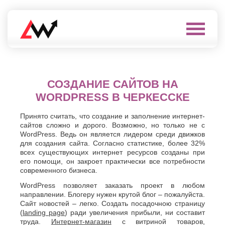
Выберите
город
Нефтеюганск
А
СОЗДАНИЕ САЙТОВ НА
Нижневартовск
Нижнекамск
WORDPRESS В ЧЕРКЕССКЕ
Алушта
Нижний
Альметьевск
Новгород
Анапа
Принято считать, что создание и заполнение интернет-
Нижний
сайтов сложно и дорого. Возможно, но только не с
Арзамас
Тагил
WordPress. Ведь он является лидером среди движков
Армавир
Новокуйбышевск
для создания сайта. Согласно статистике, более 32%
Архангельск
Новомосковск
всех существующих интернет ресурсов созданы при
Астрахань
Новороссийск
его помощи, он закроет практически все потребности
Б
современного бизнеса.
Новочебоксарск
Новочеркасск
Балаково
WordPress позволяет заказать проект в любом
Новошахтинск
направлении. Блогеру нужен крутой блог – пожалуйста.
Балашиха
Новый
Сайт новостей – легко. Создать посадочною страницу
Батайск
Уренгой
(
landing page
) ради увеличения прибыли, ни составит
Бахчисарай
Ноябрьск
труда.
Интернет-магазин
с витриной товаров,