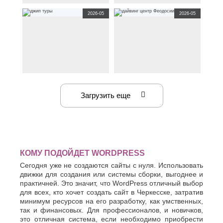
Хасавюрт
Липецк
интернет магазин
сайт
landing page
2026-05
2026-05
Химки
www.torginstrument.ru
по
www.mir-okon82.ru
по
Люберцы
тематике
продажа
тематике
оконная
МИР
Ч
сварочное оборудование и
ОКОН -
М
комплектующие
Металлопластиковые окна
Чебоксары
Магнитогорск
Челябинск
Майкоп
Череповец
Махачкала
Черкесск
Миасс
сайт
интернет каталог
сайт
визитка
www.feo-diver.ru
www.jeep-drive.ru
по
по тематике
спорт
дайвинг
Москва
Ш
тематике
транспорт
,
услуги
центр Феодосии
Загрузить еще
Мурманск
джип туры
Шахты
Муром
Мытищи
Э
Н
Электросталь
Энгельс
Набережные
КОМУ ПОДОЙДЕТ WORDPRESS
Челны
Я
Нальчик
Сегодня уже не создаются сайты с нуля. Использовать
Ялта
Невинномысск
движки для создания или системы сборки, выгоднее и
Ярославль
практичней. Это значит, что WordPress отличный выбор
Нефтекамск
для всех, кто хочет создать сайт в Черкесске, затратив
минимум ресурсов на его разработку, как умственных,
так и финансовых. Для профессионалов, и новичков,
это отличная система, если необходимо приобрести