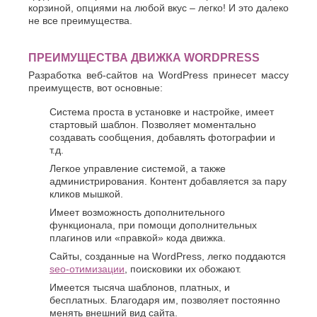
Белгород
корзиной, опциями на любой вкус – легко! И это далеко
О
Березники
не все преимущества.
Благовещенск
Обнинск
Брянск
Одинцово
ПРЕИМУЩЕСТВА ДВИЖКА WORDPRESS
Октябрьский
В
Разработка веб-сайтов на WordPress принесет массу
Омск
Великий
преимуществ, вот основные:
Орел
Новгород
Оренбург
Владикавказ
Система проста в установке и настройке, имеет
Орехово-
Владимир
стартовый шаблон. Позволяет моментально
Зуево
создавать сообщения, добавлять фотографии и
Волгоград
Орск
т.д.
Волгодонск
П
Волжск
Легкое управление системой, а также
Волжский
администрирования. Контент добавляется за пару
Пенза
кликов мышкой.
Вологда
Первоуральск
Воронеж
Имеет возможность дополнительного
Пермь
функционала, при помощи дополнительных
Петрозаводск
Г
плагинов или «правкой» кода движка.
Подольск
Геленджик
Псков
Сайты, созданные на WordPress, легко поддаются
Грозный
seo-отимизации
, поисковики их обожают.
Пушкино
Д
Пятигорск
Имеется тысяча шаблонов, платных, и
бесплатных. Благодаря им, позволяет постоянно
Р
Дербент
менять внешний вид сайта.