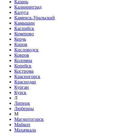
Казань
Калининград
Калуга
Каменск-Уральский
Камышин
Каспийск
Кемерово
Керчь
Киров
Кисловодск
Ковров
Коломна
Копейск
Кострома
Красногорск
Краснодар
Курган
Курск
Л
Липецк
Люберцы
М
Магнитогорск
Майкоп
Махачкала