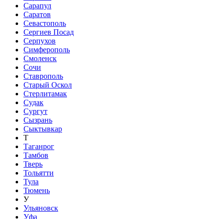
Сарапул
Саратов
Севастополь
Сергиев Посад
Серпухов
Симферополь
Смоленск
Сочи
Ставрополь
Старый Оскол
Стерлитамак
Судак
Сургут
Сызрань
Сыктывкар
Т
Таганрог
Тамбов
Тверь
Тольятти
Тула
Тюмень
У
Ульяновск
Уфа