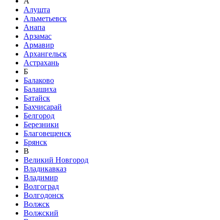
А
Алушта
Альметьевск
Анапа
Арзамас
Армавир
Архангельск
Астрахань
Б
Балаково
Балашиха
Батайск
Бахчисарай
Белгород
Березники
Благовещенск
Брянск
В
Великий Новгород
Владикавказ
Владимир
Волгоград
Волгодонск
Волжск
Волжский