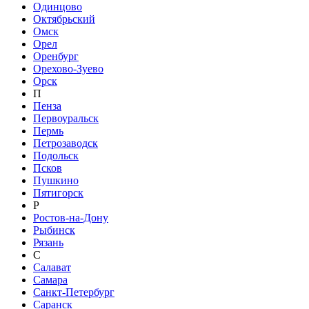
Одинцово
Октябрьский
Омск
Орел
Оренбург
Орехово-Зуево
Орск
П
Пенза
Первоуральск
Пермь
Петрозаводск
Подольск
Псков
Пушкино
Пятигорск
Р
Ростов-на-Дону
Рыбинск
Рязань
С
Салават
Самара
Санкт-Петербург
Саранск