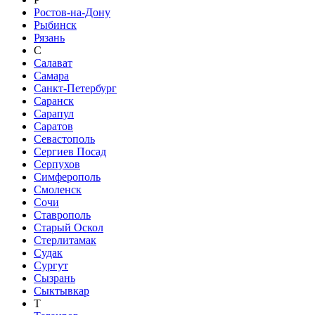
Ростов-на-Дону
Рыбинск
Рязань
С
Салават
Самара
Санкт-Петербург
Саранск
Сарапул
Саратов
Севастополь
Сергиев Посад
Серпухов
Симферополь
Смоленск
Сочи
Ставрополь
Старый Оскол
Стерлитамак
Судак
Сургут
Сызрань
Сыктывкар
Т