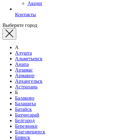
Акции
Контакты
Выберите город
А
Алушта
Альметьевск
Анапа
Арзамас
Армавир
Архангельск
Астрахань
Б
Балаково
Балашиха
Батайск
Бахчисарай
Белгород
Березники
Благовещенск
Брянск