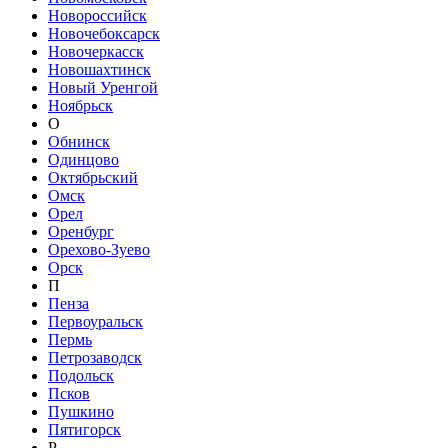
Новороссийск
Новочебоксарск
Новочеркасск
Новошахтинск
Новый Уренгой
Ноябрьск
О
Обнинск
Одинцово
Октябрьский
Омск
Орел
Оренбург
Орехово-Зуево
Орск
П
Пенза
Первоуральск
Пермь
Петрозаводск
Подольск
Псков
Пушкино
Пятигорск
Р