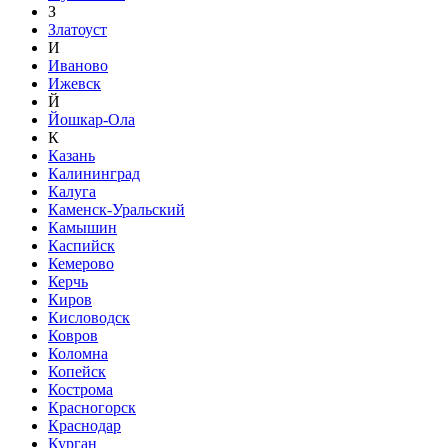
З
Златоуст
И
Иваново
Ижевск
Й
Йошкар-Ола
К
Казань
Калининград
Калуга
Каменск-Уральский
Камышин
Каспийск
Кемерово
Керчь
Киров
Кисловодск
Ковров
Коломна
Копейск
Кострома
Красногорск
Краснодар
Курган