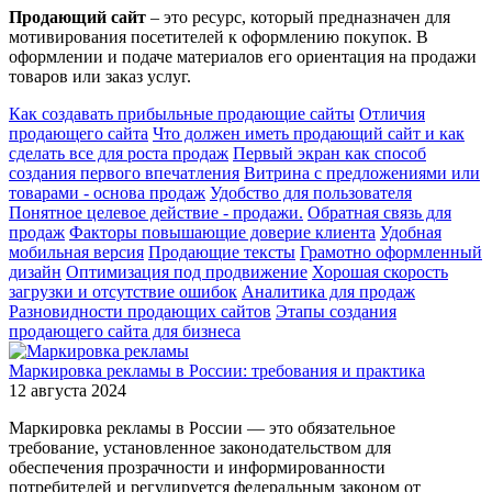
Продающий сайт
– это ресурс, который предназначен для
мотивирования посетителей к оформлению покупок. В
оформлении и подаче материалов его ориентация на продажи
товаров или заказ услуг.
Как создавать прибыльные продающие сайты
Отличия
продающего сайта
Что должен иметь продающий сайт и как
сделать все для роста продаж
Первый экран как способ
создания первого впечатления
Витрина с предложениями или
товарами - основа продаж
Удобство для пользователя
Понятное целевое действие - продажи.
Обратная связь для
продаж
Факторы повышающие доверие клиента
Удобная
мобильная версия
Продающие тексты
Грамотно оформленный
дизайн
Оптимизация под продвижение
Хорошая скорость
загрузки и отсутствие ошибок
Аналитика для продаж
Разновидности продающих сайтов
Этапы создания
продающего сайта для бизнеса
Маркировка рекламы в России: требования и практика
12 августа 2024
Маркировка рекламы в России — это обязательное
требование, установленное законодательством для
обеспечения прозрачности и информированности
потребителей и регулируется федеральным законом от