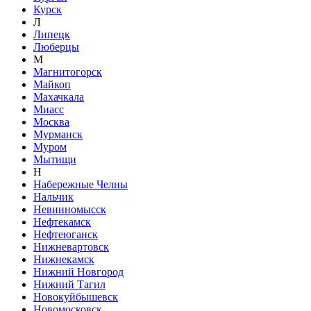
Курск
Л
Липецк
Люберцы
М
Магнитогорск
Майкоп
Махачкала
Миасс
Москва
Мурманск
Муром
Мытищи
Н
Набережные Челны
Нальчик
Невинномысск
Нефтекамск
Нефтеюганск
Нижневартовск
Нижнекамск
Нижний Новгород
Нижний Тагил
Новокуйбышевск
Новомосковск