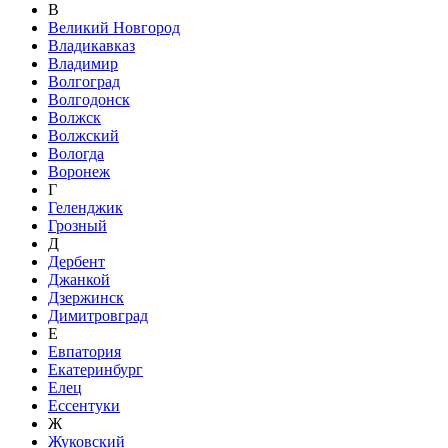
В
Великий Новгород
Владикавказ
Владимир
Волгоград
Волгодонск
Волжск
Волжский
Вологда
Воронеж
Г
Геленджик
Грозный
Д
Дербент
Джанкой
Дзержинск
Димитровград
Е
Евпатория
Екатеринбург
Елец
Ессентуки
Ж
Жуковский