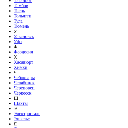
Таганрог
Тамбов
Тверь
Тольятти
Тула
Тюмень
У
Ульяновск
Уфа
Ф
Феодосия
Х
Хасавюрт
Химки
Ч
Чебоксары
Челябинск
Череповец
Черкесск
Ш
Шахты
Э
Электросталь
Энгельс
Я