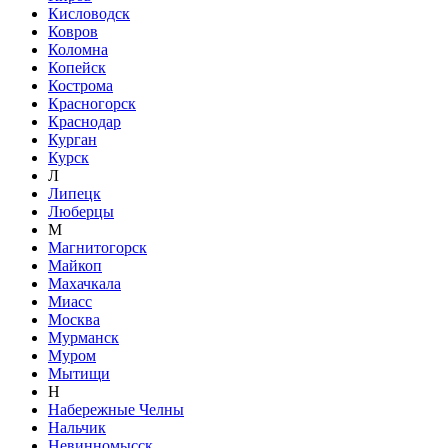
Кисловодск
Ковров
Коломна
Копейск
Кострома
Красногорск
Краснодар
Курган
Курск
Л
Липецк
Люберцы
М
Магнитогорск
Майкоп
Махачкала
Миасс
Москва
Мурманск
Муром
Мытищи
Н
Набережные Челны
Нальчик
Невинномысск