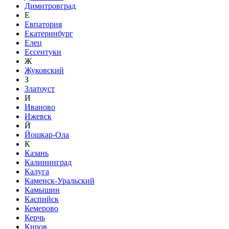
Димитровград
Е
Евпатория
Екатеринбург
Елец
Ессентуки
Ж
Жуковский
З
Златоуст
И
Иваново
Ижевск
Й
Йошкар-Ола
К
Казань
Калининград
Калуга
Каменск-Уральский
Камышин
Каспийск
Кемерово
Керчь
Киров