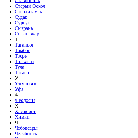
Ставрополь
Старый Оскол
Стерлитамак
Судак
Сургут
Сызрань
Сыктывкар
Т
Таганрог
Тамбов
Тверь
Тольятти
Тула
Тюмень
У
Ульяновск
Уфа
Ф
Феодосия
Х
Хасавюрт
Химки
Ч
Чебоксары
Челябинск