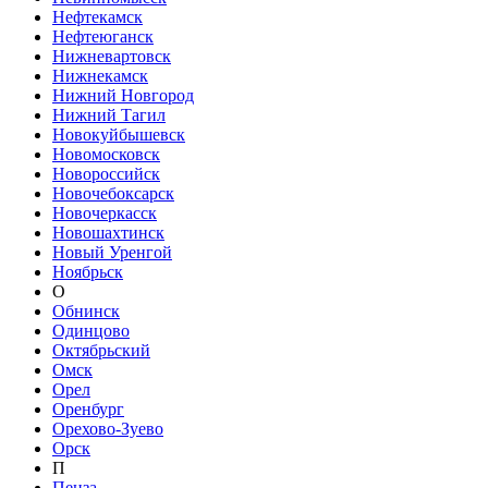
Нефтекамск
Нефтеюганск
Нижневартовск
Нижнекамск
Нижний Новгород
Нижний Тагил
Новокуйбышевск
Новомосковск
Новороссийск
Новочебоксарск
Новочеркасск
Новошахтинск
Новый Уренгой
Ноябрьск
О
Обнинск
Одинцово
Октябрьский
Омск
Орел
Оренбург
Орехово-Зуево
Орск
П
Пенза