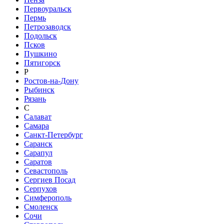
Первоуральск
Пермь
Петрозаводск
Подольск
Псков
Пушкино
Пятигорск
Р
Ростов-на-Дону
Рыбинск
Рязань
С
Салават
Самара
Санкт-Петербург
Саранск
Сарапул
Саратов
Севастополь
Сергиев Посад
Серпухов
Симферополь
Смоленск
Сочи