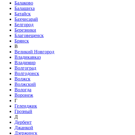
Балаково
Балашиха
Батайск
Бахчисарай
Белгород
Березники
Благовещенск
Брянск
В
Великий Новгород
Владикавказ
Владимир
Волгоград
Волгодонск
Волжск
Волжский
Вологда
Воронеж
Г
Геленджик
Грозный
Д
Дербент
Джанкой
Дзержинск