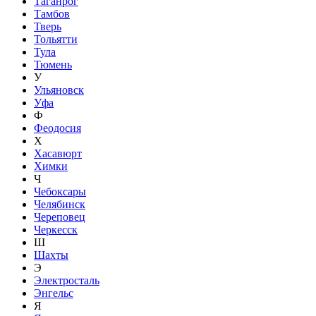
Таганрог
Тамбов
Тверь
Тольятти
Тула
Тюмень
У
Ульяновск
Уфа
Ф
Феодосия
Х
Хасавюрт
Химки
Ч
Чебоксары
Челябинск
Череповец
Черкесск
Ш
Шахты
Э
Электросталь
Энгельс
Я