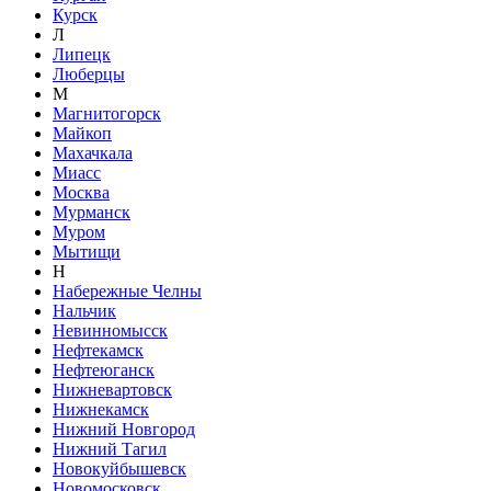
Курск
Л
Липецк
Люберцы
М
Магнитогорск
Майкоп
Махачкала
Миасс
Москва
Мурманск
Муром
Мытищи
Н
Набережные Челны
Нальчик
Невинномысск
Нефтекамск
Нефтеюганск
Нижневартовск
Нижнекамск
Нижний Новгород
Нижний Тагил
Новокуйбышевск
Новомосковск