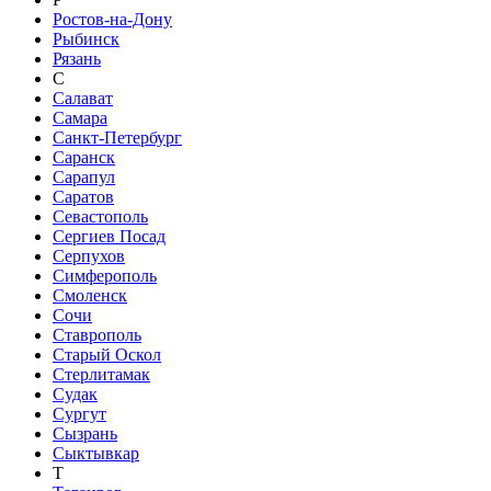
Ростов-на-Дону
Рыбинск
Рязань
С
Салават
Самара
Санкт-Петербург
Саранск
Сарапул
Саратов
Севастополь
Сергиев Посад
Серпухов
Симферополь
Смоленск
Сочи
Ставрополь
Старый Оскол
Стерлитамак
Судак
Сургут
Сызрань
Сыктывкар
Т