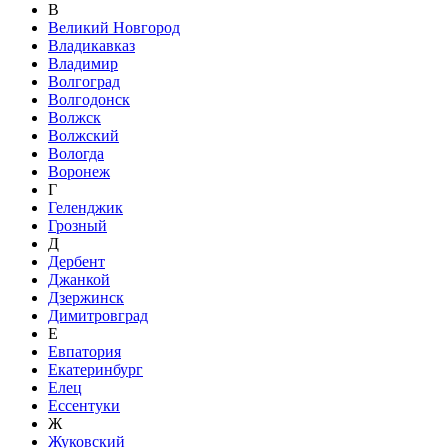
В
Великий Новгород
Владикавказ
Владимир
Волгоград
Волгодонск
Волжск
Волжский
Вологда
Воронеж
Г
Геленджик
Грозный
Д
Дербент
Джанкой
Дзержинск
Димитровград
Е
Евпатория
Екатеринбург
Елец
Ессентуки
Ж
Жуковский