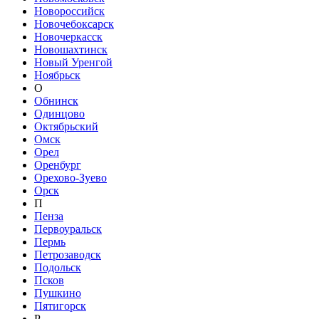
Новороссийск
Новочебоксарск
Новочеркасск
Новошахтинск
Новый Уренгой
Ноябрьск
О
Обнинск
Одинцово
Октябрьский
Омск
Орел
Оренбург
Орехово-Зуево
Орск
П
Пенза
Первоуральск
Пермь
Петрозаводск
Подольск
Псков
Пушкино
Пятигорск
Р