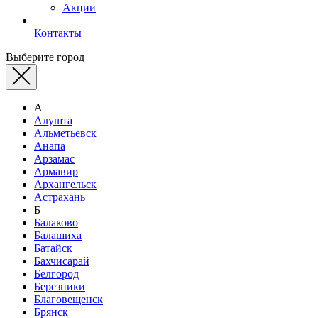
Акции
Контакты
Выберите город
А
Алушта
Альметьевск
Анапа
Арзамас
Армавир
Архангельск
Астрахань
Б
Балаково
Балашиха
Батайск
Бахчисарай
Белгород
Березники
Благовещенск
Брянск