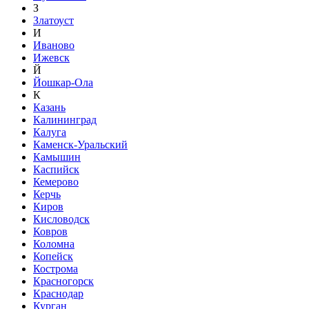
З
Златоуст
И
Иваново
Ижевск
Й
Йошкар-Ола
К
Казань
Калининград
Калуга
Каменск-Уральский
Камышин
Каспийск
Кемерово
Керчь
Киров
Кисловодск
Ковров
Коломна
Копейск
Кострома
Красногорск
Краснодар
Курган