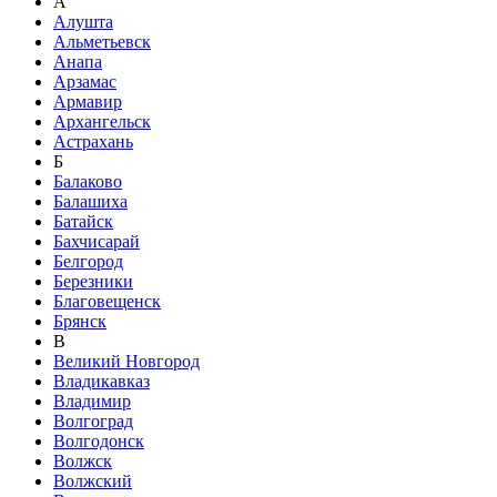
А
Алушта
Альметьевск
Анапа
Арзамас
Армавир
Архангельск
Астрахань
Б
Балаково
Балашиха
Батайск
Бахчисарай
Белгород
Березники
Благовещенск
Брянск
В
Великий Новгород
Владикавказ
Владимир
Волгоград
Волгодонск
Волжск
Волжский