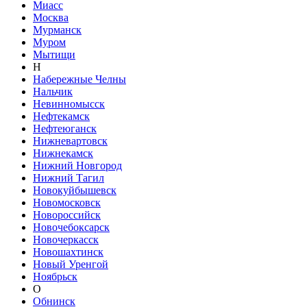
Миасс
Москва
Мурманск
Муром
Мытищи
Н
Набережные Челны
Нальчик
Невинномысск
Нефтекамск
Нефтеюганск
Нижневартовск
Нижнекамск
Нижний Новгород
Нижний Тагил
Новокуйбышевск
Новомосковск
Новороссийск
Новочебоксарск
Новочеркасск
Новошахтинск
Новый Уренгой
Ноябрьск
О
Обнинск