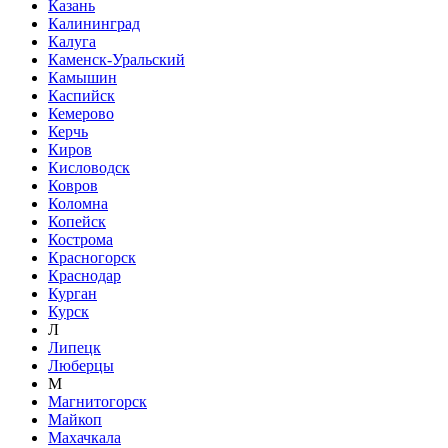
Казань
Калининград
Калуга
Каменск-Уральский
Камышин
Каспийск
Кемерово
Керчь
Киров
Кисловодск
Ковров
Коломна
Копейск
Кострома
Красногорск
Краснодар
Курган
Курск
Л
Липецк
Люберцы
М
Магнитогорск
Майкоп
Махачкала