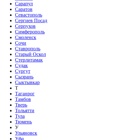
Сарапул
Саратов
Севастополь
Сергиев Посад
Серпухов
Симферополь
Смоленск
Сочи
Ставрополь
Старый Оскол
Стерлитамак
Судак
Сургут
Сызрань
Сыктывкар
Т
Таганрог
Тамбов
Тверь
Тольятти
Тула
Тюмень
У
Ульяновск
Уфа