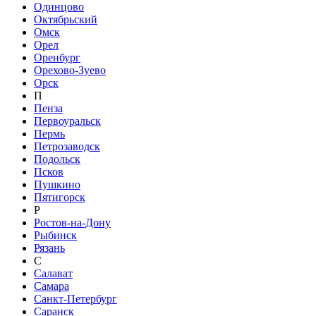
Одинцово
Октябрьский
Омск
Орел
Оренбург
Орехово-Зуево
Орск
П
Пенза
Первоуральск
Пермь
Петрозаводск
Подольск
Псков
Пушкино
Пятигорск
Р
Ростов-на-Дону
Рыбинск
Рязань
С
Салават
Самара
Санкт-Петербург
Саранск