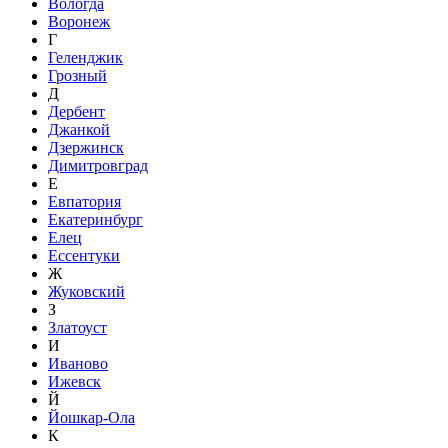
Вологда
Воронеж
Г
Геленджик
Грозный
Д
Дербент
Джанкой
Дзержинск
Димитровград
Е
Евпатория
Екатеринбург
Елец
Ессентуки
Ж
Жуковский
З
Златоуст
И
Иваново
Ижевск
Й
Йошкар-Ола
К