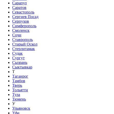
Сарапул
Саратов
Севастополь
Сергиев Посад
Серпухов
Симферополь
Смоленск
Сочи
Ставрополь
Старый Оскол
Стерлитамак
Судак
Сургут
Сызрань
Сыктывкар
Т
Таганрог
Тамбов
Тверь
Тольятти
Тула
Тюмень
У
Ульяновск
Уфа