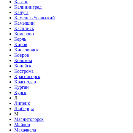
Казань
Калининград
Калуга
Каменск-Уральский
Камышин
Каспийск
Кемерово
Керчь
Киров
Кисловодск
Ковров
Коломна
Копейск
Кострома
Красногорск
Краснодар
Курган
Курск
Л
Липецк
Люберцы
М
Магнитогорск
Майкоп
Махачкала