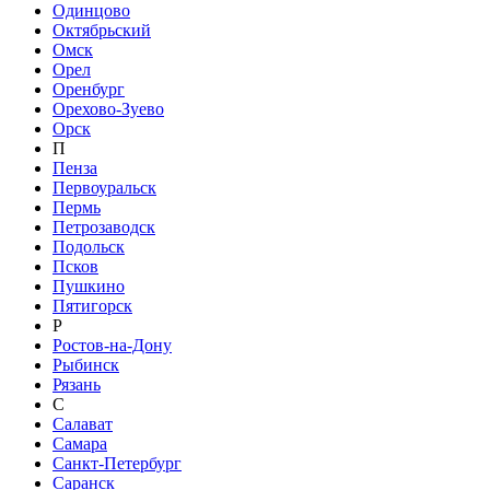
Одинцово
Октябрьский
Омск
Орел
Оренбург
Орехово-Зуево
Орск
П
Пенза
Первоуральск
Пермь
Петрозаводск
Подольск
Псков
Пушкино
Пятигорск
Р
Ростов-на-Дону
Рыбинск
Рязань
С
Салават
Самара
Санкт-Петербург
Саранск