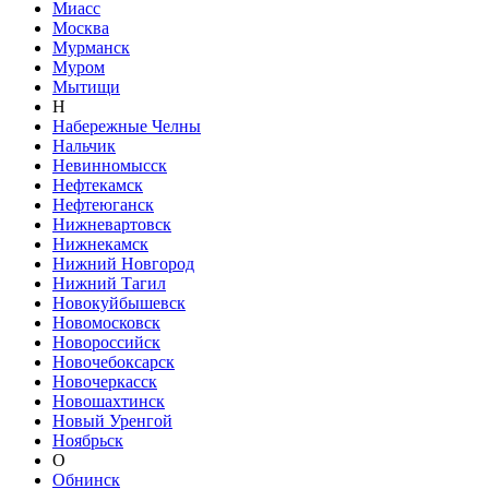
Миасс
Москва
Мурманск
Муром
Мытищи
Н
Набережные Челны
Нальчик
Невинномысск
Нефтекамск
Нефтеюганск
Нижневартовск
Нижнекамск
Нижний Новгород
Нижний Тагил
Новокуйбышевск
Новомосковск
Новороссийск
Новочебоксарск
Новочеркасск
Новошахтинск
Новый Уренгой
Ноябрьск
О
Обнинск