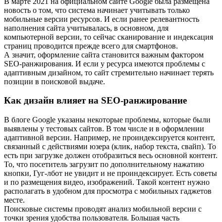
В марте 2021 на официальном сайте Google была размещена
новость о том, что система начинает учитывать только
мобильные версии ресурсов. И если ранее релевантность
наполнения сайта учитывалась, в основном, для
компьютерной версии, то сейчас сканирование и индексация
страниц проводится прежде всего для смартфонов.
А значит, оформление сайта становится важным фактором
SEO-ранжирования. И если у ресурса имеются проблемы с
адаптивным дизайном, то сайт стремительно начинает терять
позиции в поисковой выдаче.
Как дизайн влияет на SEO-ранжирование
В блоге Google указаны некоторые проблемы, которые были
выявлены у тестовых сайтов. В том числе и в оформлении
адаптивной версии. Например, не проиндексируется контент,
связанный с действиями юзера (клик, набор текста, свайп). То
есть при загрузке должен отобразиться весь основной контент.
То, что посетитель загрузит по дополнительному нажатию
кнопки, Гуг-лбот не увидит и не проиндексирует. Есть советы
и по размещения видео, изображений. Такой контент нужно
располагать в удобном для просмотра с мобильных гаджетов
месте.
Поисковые системы проводят анализ мобильной версии с
точки зрения удобства пользователя. Большая часть