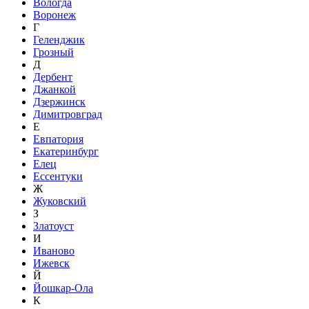
Вологда
Воронеж
Г
Геленджик
Грозный
Д
Дербент
Джанкой
Дзержинск
Димитровград
Е
Евпатория
Екатеринбург
Елец
Ессентуки
Ж
Жуковский
З
Златоуст
И
Иваново
Ижевск
Й
Йошкар-Ола
К