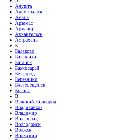
А
Алушта
Альметьевск
Анапа
Арзамас
Армавир
Архангельск
Астрахань
Б
Балаково
Балашиха
Батайск
Бахчисарай
Белгород
Березники
Благовещенск
Брянск
В
Великий Новгород
Владикавказ
Владимир
Волгоград
Волгодонск
Волжск
Волжский