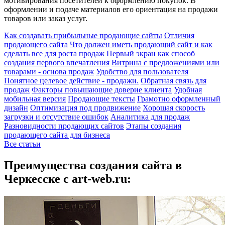
мотивирования посетителей к оформлению покупок. В
оформлении и подаче материалов его ориентация на продажи
товаров или заказ услуг.
Как создавать прибыльные продающие сайты
Отличия
продающего сайта
Что должен иметь продающий сайт и как
сделать все для роста продаж
Первый экран как способ
создания первого впечатления
Витрина с предложениями или
товарами - основа продаж
Удобство для пользователя
Понятное целевое действие - продажи.
Обратная связь для
продаж
Факторы повышающие доверие клиента
Удобная
мобильная версия
Продающие тексты
Грамотно оформленный
дизайн
Оптимизация под продвижение
Хорошая скорость
загрузки и отсутствие ошибок
Аналитика для продаж
Разновидности продающих сайтов
Этапы создания
продающего сайта для бизнеса
Все статьи
Преимущества создания сайта в
Черкесске с art-web.ru: